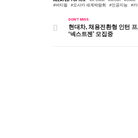
버티컬
오사카 세계박람회
인공지능
카
DON'T MISS
현대차, 채용전환형 인턴 
‘넥스트젠’ 모집중