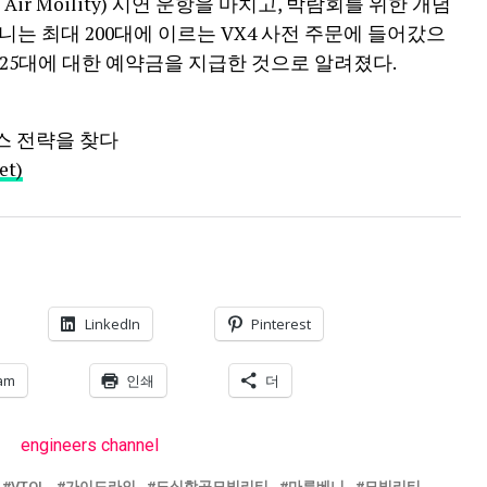
Air Moility) 시연 운항을 마치고, 박람회를 위한 개념
베니는 최대 200대에 이르는 VX4 사전 주문에 들어갔으
중 25대에 대한 예약금을 지급한 것으로 알려졌다.
니스 전략을 찾다
t)
LinkedIn
Pinterest
am
인쇄
더
VTOL
가이드라인
도심항공모빌리티
마루베니
모빌리티