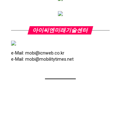
아이씨엔미래기술센터
e-Mail: mobi@icnweb.co.kr
e-Mail: mobi@mobilitytimes.net