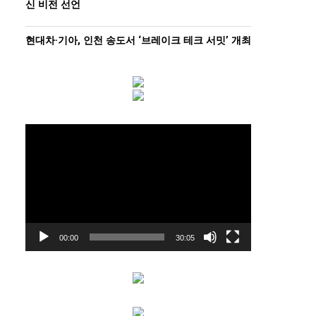
신 비전 선언
현대차·기아, 인천 송도서 ‘브레이크 테크 서밋’ 개최
동
영
상
플
레
이
어
00:00
30:05