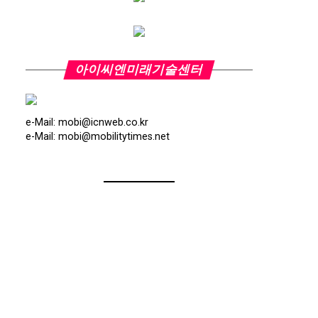
아이씨엔미래기술센터
e-Mail: mobi@icnweb.co.kr
e-Mail: mobi@mobilitytimes.net