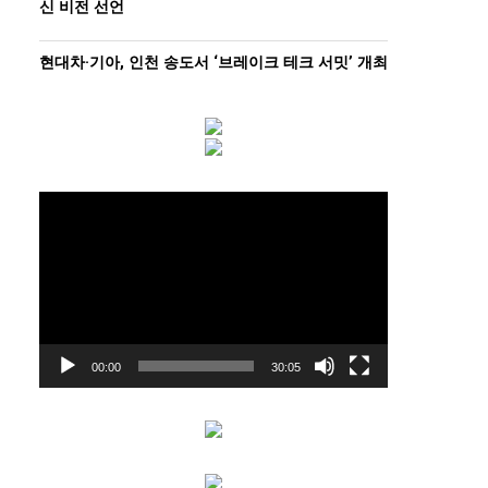
신 비전 선언
현대차·기아, 인천 송도서 ‘브레이크 테크 서밋’ 개최
동
영
상
플
레
이
어
00:00
30:05