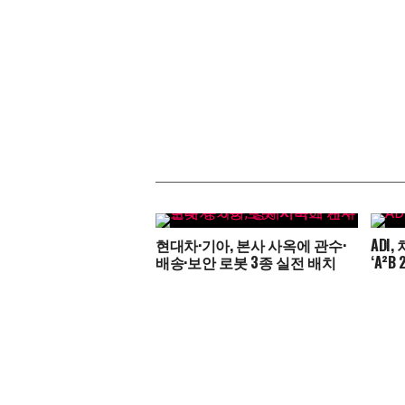
현대차·기아, 본사 사옥에 관수·
ADI
배송·보안 로봇 3종 실전 배치
‘A²B