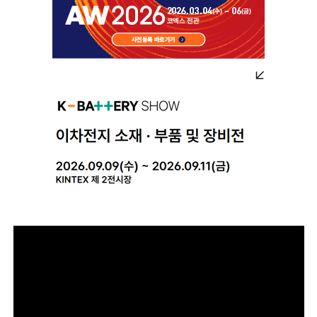
동
영
상
플
레
이
어