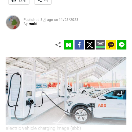
Published
3년 ago
on
11/23/2023
By
mobi
electric vehicle charging image (abb)